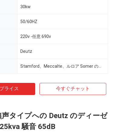
30kw
50/60HZ
220v -任意 690v
Deutz
Stamford、Meccalte、ルロア Somer のマラソン、任意のための Wattek
プライス
今すぐチャット
a 無声タイプへの Deutz のディーゼ
5kva 騒音 65dB