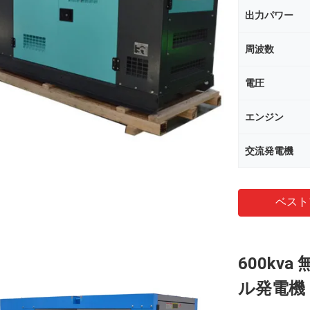
出力パワー
周波数
電圧
エンジン
交流発電機
ベスト
600kv
ル発電機 2