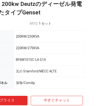
a 200kw Deutzのディーゼル発電
タイプGenset
MOQ:
1 セット
200KW/250KVA
220KW/275KVA
BF6M1015C-LA G1A
元の Stamford/MECC ALTE
のパネル
深海/ComAp
プライス
今すぐチャット