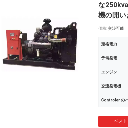
な250kv
機の開いた
価格:
交渉可能
定格電力
予備発電
エンジン
交流発電機
Controler 
ベスト