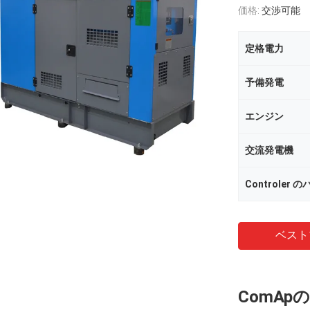
価格:
交渉可能
定格電力
予備発電
エンジン
交流発電機
Controler 
ベスト
ComA