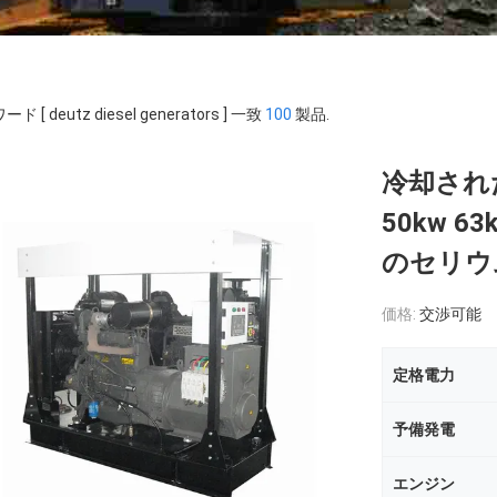
ド [ deutz diesel generators ] 一致
100
製品.
冷却された
50kw 63
のセリウ
価格:
交渉可能
定格電力
予備発電
エンジン