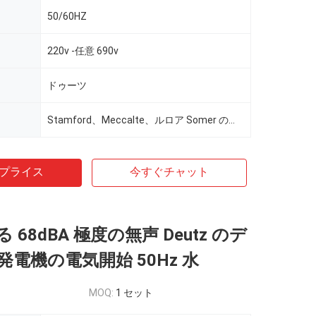
50/60HZ
220v -任意 690v
ドゥーツ
Stamford、Meccalte、ルロア Somer のマラソン、任意のための Wattek
プライス
今すぐチャット
 68dBA 極度の無声 Deutz のデ
電機の電気開始 50Hz 水
MOQ:
1 セット