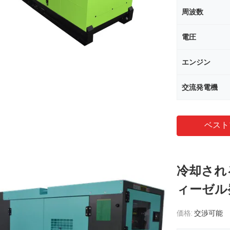
周波数
電圧
エンジン
交流発電機
ベスト
冷却される
ィーゼル発
価格:
交渉可能