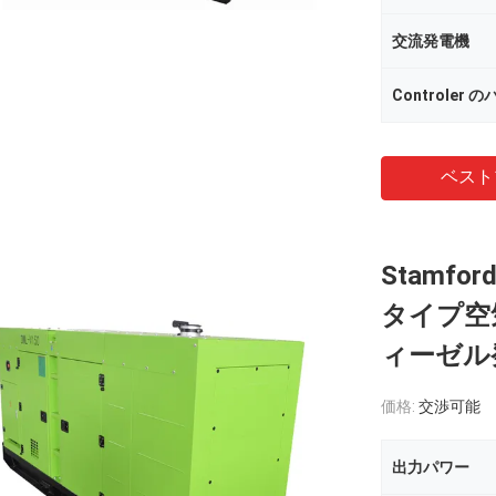
交流発電機
Controler 
ベスト
Stamf
タイプ空
ィーゼル
価格:
交渉可能
出力パワー