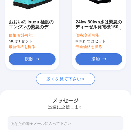
わたしたち に つい て
工場 ツアー
おおいの Isuzu 極度の
24kw 30kva水は緊急の
エンジンの緊急のディ
ディーゼル発電機1500
品質管理
ーゼル発電機 65dB 7
をrpm/1800のrpmの速
価格:
交渉可能
価格:
交渉可能
メートル
度冷却しました
MOQ:
1 セット
MOQ:
1つはセット
引金 を 求め て ください
最新価格を得る
最新価格を得る
接触
接触
ディーゼル発電機セット
多くを見て下さい
無声発電機セット
小さい携帯用発電機
メッセージ
迅速に返信します
Yangdongのディーゼル発電機
海洋のディーゼル発電機