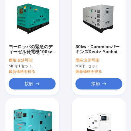
ヨーロッパの緊急のデ
30kw - Cumminsパー
ィーゼル発電機100kva
キンズDeutz Yuchai
110kva極度の無声白い
KOFOエンジンによる
価格:
交渉可能
価格:
交渉可能
色のおおい
200kw緊急のディーゼ
MOQ:
1 セット
MOQ:
1 セット
ル発電機
最新価格を得る
最新価格を得る
接触
接触
家へ
製品
ビデオ