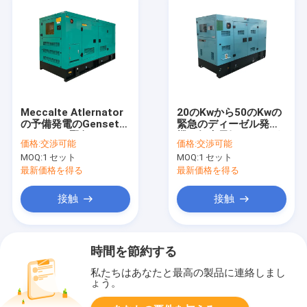
Meccalte Atlernator
20のKwから50のKwの
の予備発電のGenset
緊急のディーゼル発電
250KVAの緊急のディ
機の無声電気ディーゼ
価格:
交渉可能
価格:
交渉可能
ーゼル発電機
ル発電機セット
MOQ:
1 セット
MOQ:
1 セット
最新価格を得る
最新価格を得る
接触
接触
時間を節約する
私たちはあなたと最高の製品に連絡しまし
ょう。