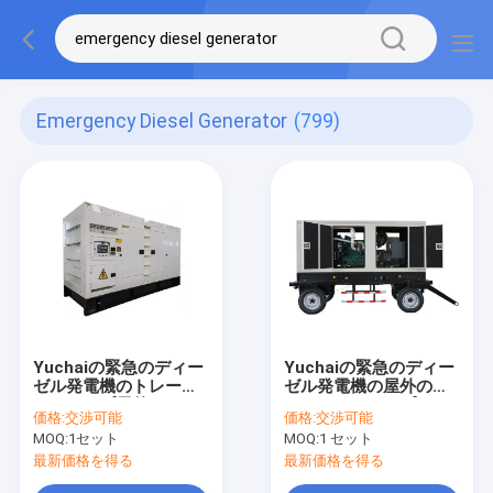
Emergency Diesel Generator
(799)
Yuchaiの緊急のディー
Yuchaiの緊急のディー
ゼル発電機のトレーラ
ゼル発電機の屋外のト
ーのタイプ屋外の
レーラーのタイプ
価格:
交渉可能
価格:
交渉可能
Genset
Gensetの値段表
MOQ:
1セット
MOQ:
1 セット
最新価格を得る
最新価格を得る