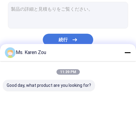
ディーゼル発電機
イヴェコのディーゼル発電機
カミンズディーゼル発電機
続行
パーキンズのディーゼル発電機
Ms. Karen Zou
Baudouinの発電機
私たちのカテゴリー
deutz の発電機
11:39 PM
移動式軽いタワー
Good day, what product are you looking for?
ブラシレス交流発電機
高性能のディーゼル機関
ディーゼル発電機セッ
無声発電機セット
小さい携帯用発
自然なガソリン式の発電機
ト