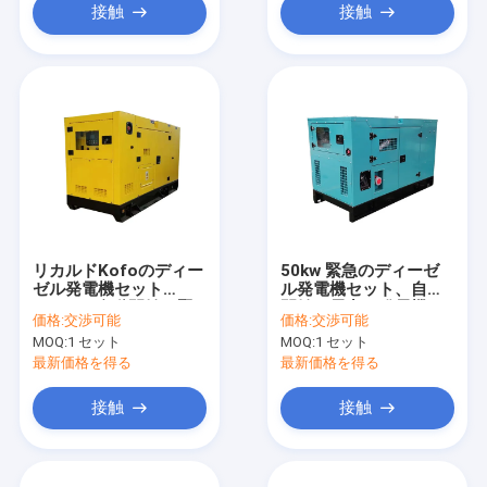
接触
接触
リカルドKofoのディー
50kw 緊急のディーゼ
ゼル発電機セット
ル発電機セット、自動
50kvaの自動開始の緊
開始の電力の発電機の
価格:
交渉可能
価格:
交渉可能
急のディーゼル発電機
極度の無声
MOQ:
1 セット
MOQ:
1 セット
最新価格を得る
最新価格を得る
接触
接触