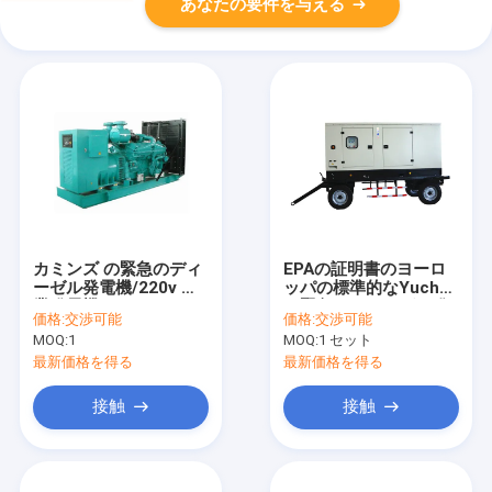
あなたの要件を与える
カミンズ の緊急のディ
EPAの証明書のヨーロ
ーゼル発電機/220v 産
ッパの標準的なYuchai
業発電機
の緊急のディーゼル発
価格:
交渉可能
価格:
交渉可能
電機のトレーラーのタ
MOQ:
1
MOQ:
1 セット
イプGenset
最新価格を得る
最新価格を得る
接触
接触