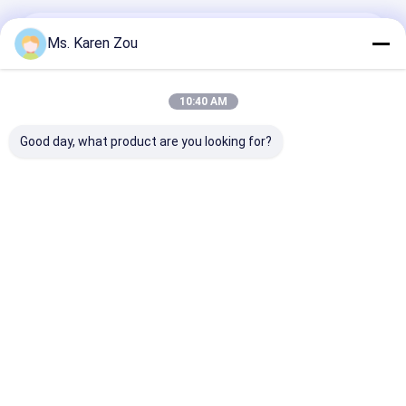
メッセージ
Ms. Karen Zou
迅速に返信します
10:40 AM
Good day, what product are you looking for?
続行
Desktop Site
ホーム
企業情報
お問い合わせ
Privacy Policy
地図
品質
ディーゼル発電機セット
中国工場.Copyright © 2026 Wuxi Gpro
Power Solution Co., Ltd. All Rights Reserved.