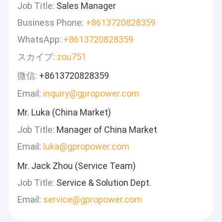
Job Title:
Sales Manager
Business Phone:
+8613720828359
WhatsApp:
+8613720828359
スカイプ:
zou751
微信:
+8613720828359
Email:
inquiry@gpropower.com
Mr. Luka (China Market)
Job Title:
Manager of China Market
Email:
luka@gpropower.com
Mr. Jack Zhou (Service Team)
Job Title:
Service & Solution Dept.
Email:
service@gpropower.com