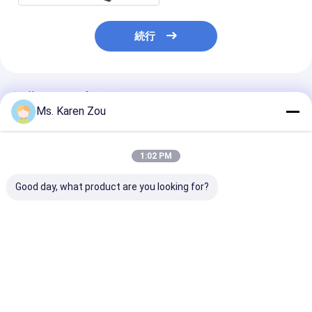
続行
推薦されたプロダクト
Ms. Karen Zou
1:02 PM
Good day, what product are you looking for?
スタンフォード の交流
atsとの3段階の無声タ
屋外80kw 100
発電機が付いている
イプ交流発電機FAWDE
低雑音頑丈なデ
20kw 24kw 30kw
40KW Generadorディ
ル発電機を冷却
50hz の いすゞ のディ
ーゼルde 50KVAの価
た
ーゼル発電機、デンヨ
格
ベストプライス
ベストプライス
ベストプラ
ー の発電機