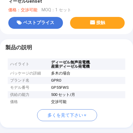
ィーゼルGenset
価格：交渉可能
MOQ：1 セット
ベストプライス
接触
製品の説明
,
ディーゼル無声発電機
ハイライト
産業ディーゼル発電機
パッケージの詳細
多木の場合
ブランド名
GPRO
モデル番号
GP55FWS
供給の能力
500 セット/月
価格
交渉可能
多くを見て下さい