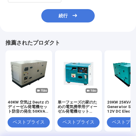
続行
推薦されたプロダクト
40KW 空気は Deutz の
単一フェーズの家のた
20KW 25KVA Di
ディーゼル発電機セッ
めの電気携帯用ディー
Generator Set
ト防音の発生 50KVA
ゼル発電機セット
12V DC Electri
を冷却しました
220v 5kva
Start and 620
Heavy-Duty
ベストプライス
ベストプライス
ベストプラ
Construction