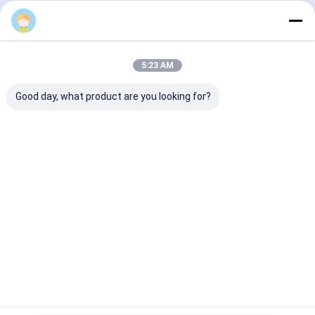
Desktop Site
ホーム
企業情報
お問い合わせ
Privacy Policy
地図
品質
ディーゼル発電機セット
中国工場.Copyright © 2026 Wuxi Gpro
5:23 AM
Power Solution Co., Ltd. All Rights Reserved.
Good day, what product are you looking for?
家へ
製品
ビデオ