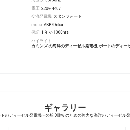
50/60HZ
電圧:
220v-440v
交流発電機:
スタンフォード
mccb:
ABB/Delixi
保証:
1 年か 1000hrs
ハイライト:
,
カミンズ の海洋のディーゼル発電機
ボートのディー
ギャラリー
 ボートのディーゼル発電機への船 30kw のための強力な海洋のディーゼル