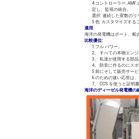
4.コントローラー: A
定し、監視の統合。
選択: 連続した変数の
5.色: カスタマイズす
適用
:
海洋の発電機はボート、船
比較優位:
1.フル パワー。
2。 すべての本物エン
3。 私達が使用する部
4。 防音に作るのにス
5.前にそして販売サー
6.のための速い応答は
7。 CCS を使うと証明
海洋のディーゼル発電機の