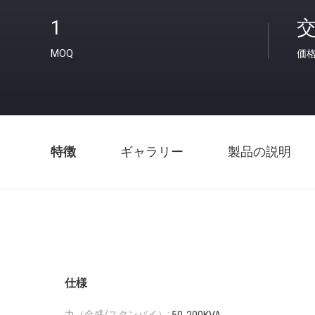
1
MOQ
価
特徴
ギャラリー
製品の説明
仕様
力（全盛/スタンバイ）: