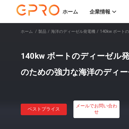
ホーム
企業情報
ホーム
/
製品
/
海洋のディーゼル発電機
/
140kw ボー
140kw ボートのディーゼル発
のための強力な海洋のディー
メールでお問い合わ
ベストプライス
せ