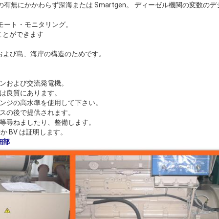
MF の有無にかかわらず深海または Smartgen。 ディーゼル機関の変数
リモート・モニタリング。
ることができます
および島、海岸の構造のためです。
ジンおよび交流発電機。
品は良質にあります。
ポンジの高水準を使用して下さい。
ビスの後で提供されます。
、等尋ねましたり、整備します。
書か BV は証明します。
細部