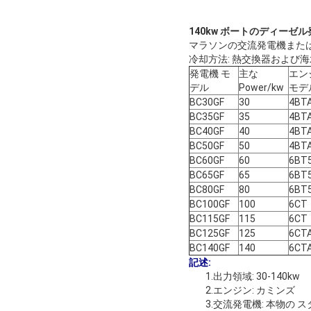
140kw ボートのディーゼ
マラソンの交流発電機または 
冷却方法: 熱交換器および
発電機 モ
主な
エン
デル
Power/kw
モデ
BC30GF
30
4BTA
BC35GF
35
4BTA
BC40GF
40
4BTA
BC50GF
50
4BTA
BC60GF
60
6BT5
BC65GF
65
6BT5
BC80GF
80
6BT5
BC100GF
100
6CT
BC115GF
115
6CT
BC125GF
125
6CT
BC140GF
140
6CT
記述:
1.出力領域: 30-140kw
2.エンジン: カミンズ
3.交流発電機: 本物の 