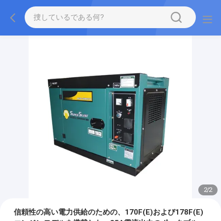
2
/
2
信頼性の高い電力供給のための、170F(E)および178F(E)