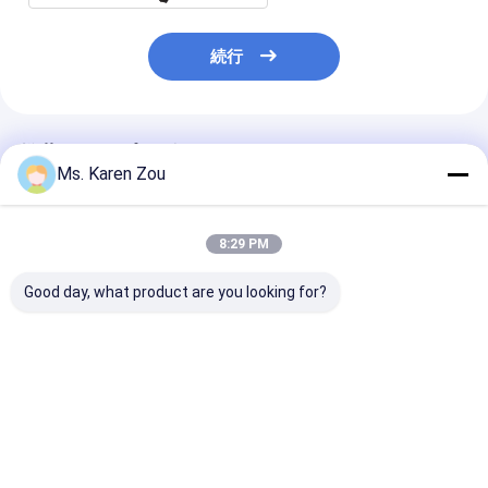
続行
推薦されたプロダクト
Ms. Karen Zou
8:29 PM
Good day, what product are you looking for?
40KW 空気は Deutz の
単一フェーズの家のた
20KW 25KVA Di
ディーゼル発電機セッ
めの電気携帯用ディー
Generator Set
ト防音の発生 50KVA
ゼル発電機セット
12V DC Electri
を冷却しました
220v 5kva
Start and 620
Heavy-Duty
ベストプライス
ベストプライス
ベストプラ
Construction