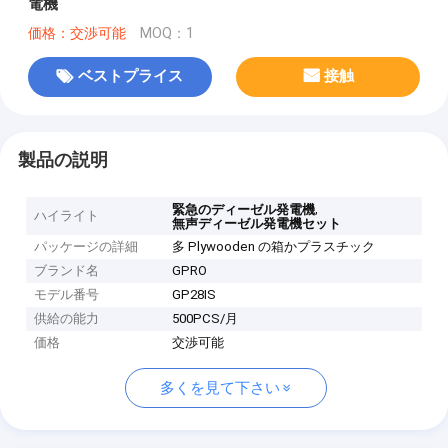
電機
価格：交渉可能
MOQ：1
ベストプライス
接触
製品の説明
,
緊急のディーゼル発電機
ハイライト
無声ディーゼル発電機セット
パッケージの詳細
多 Plywooden の箱かプラスチック
ブランド名
GPRO
モデル番号
GP28IS
供給の能力
500PCS/月
価格
交渉可能
多くを見て下さい