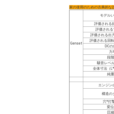
家の使用のための古典的な設計
モデル
評価される頻
評価される
評価される出
評価される回転
Genset
DCの
力
段
騒音レベル
全体寸法（L*
純
エンジン
構造の
穴*打
変位
圧