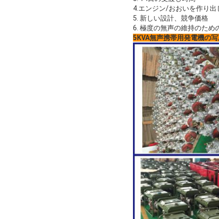
4.エンジン/おおいを作り
5. 新しい設計、競争価格
6. 極度の無声の維持のための
5KVA無声携帯用発電機の写