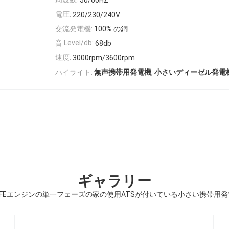
50/60HZ
電圧:
220/230/240V
交流発電機:
100% の銅
音 Level/db:
68db
速度:
3000rpm/3600rpm
,
ハイライト:
無声携帯用発電機
小さいディーゼル発電
ギャラリー
6FEエンジンの単一フェーズの家の使用ATSが付いている小さい携帯用