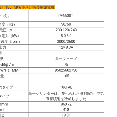
186F 5KW小さい携帯用発電機
:
いいえ。
PF6500T
度（Hz）
50/60
電圧（v）
230 120/240
力電力（kW）
5.0 6.0
速度（rpm）
3000/3600
出力
12v 8.3A
率
1
階数
単一フェーズ
dB@7m
75
W*H） MM
950x560x750
重量
165
のタイプ
186FAE
単一シリンダーは、並べられた4打撃の、空気
タイプ
直接噴射を冷却しました
撃mm
86X72
ml
418
縮比
19:01