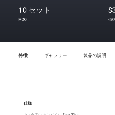
10 セット
$
MOQ
価
特徴
ギャラリー
製品の説明
仕様
力（全盛/スタンバイ）: