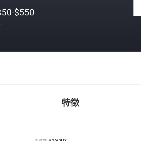
350-$550
格
特徴
周波数: