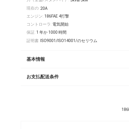
5kva/5kw
現在の:
20A
エンジン:
186FAE 4打撃
コントローラ:
電気開始
保証:
1 年か 1000 時間
証明書:
ISO9001/ISO14001/のセリウム
基本情報
お支払配送条件
18