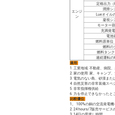
定格出力（k
潤滑シ
エンジ
Lueオイル
ン
凝視シ
モーター
充満発
電池
燃料原単位（g
燃料の
燃料タンク
連続運転の
適用:
1. 工業地域: 不動産、
2. 家の使用: 家、キャン
3. 電気のない島、砂漠また
4. 自然災害の非常装備ス
5. 非常指揮権供給
6. 力を停止できなかったと
比較優位:
1。 100%の銅の交流発電
2. 24 hours/7販売サー
3. 14日の受渡し時間