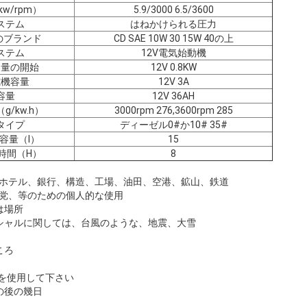
w/rpm）
5.9/3000 6.5/3600
ステム
はねかけられる圧力
のブランド
CD SAE 10W 30 15W 40の上
ステム
12V電気始動機
容量の開始
12V 0.8KW
電機容量
12V 3A
容量
12V 36AH
/kw.h）
3000rpm 276,3600rpm 285
タイプ
ディーゼル0#か10# 35#
容量（l）
15
時間（H）
8
病院、ホテル、銀行、構造、工場、油田、空港、鉱山、鉄道
プ、党、等のための個人的な使用
は場所
ペシャルに関しては、台風のような、地震、大雪
ころ
機を使用して下さい
ビスの後の幾日