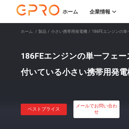
ホーム
企業情報
ホーム
/
製品
/
小さい携帯用発電機
/
186FEエンジンの
186FEエンジンの単一フェー
付いている小さい携帯用発電
メールでお問い合わ
ベストプライス
せ